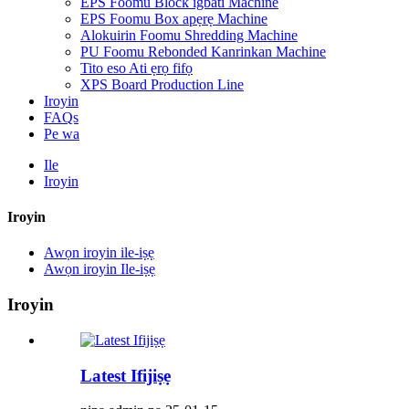
EPS Foomu Block igbáti Machine
EPS Foomu Box apẹrẹ Machine
Alokuirin Foomu Shredding Machine
PU Foomu Rebonded Kanrinkan Machine
Tito eso Ati ẹrọ fifọ
XPS Board Production Line
Iroyin
FAQs
Pe wa
Ile
Iroyin
Iroyin
Awọn iroyin ile-iṣẹ
Awọn iroyin Ile-iṣẹ
Iroyin
Latest Ifijiṣẹ