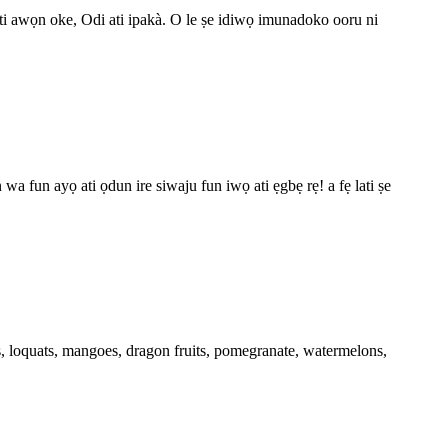
ti awọn oke, Odi ati ipakà. O le ṣe idiwọ imunadoko ooru ni
ọ ati ọdun ire siwaju fun iwọ ati ẹgbẹ rẹ! a fẹ lati ṣe
s, loquats, mangoes, dragon fruits, pomegranate, watermelons,