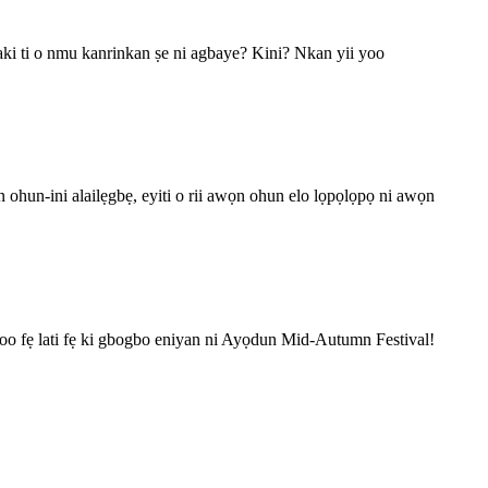
ataki ti o nmu kanrinkan ṣe ni agbaye? Kini? Nkan yii yoo
wọn ohun-ini alailẹgbẹ, eyiti o rii awọn ohun elo lọpọlọpọ ni awọn
 yoo fẹ lati fẹ ki gbogbo eniyan ni Ayọdun Mid-Autumn Festival!