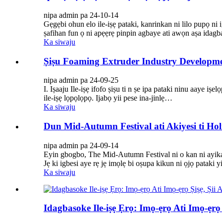
nipa admin pa 24-10-14
Gẹgẹbi ohun elo ile-iṣẹ pataki, kanrinkan ni lilo pupọ ni
ṣafihan fun ọ ni apẹẹrẹ pinpin agbaye ati awọn aṣa idagbas
Ka siwaju
Ṣiṣu Foaming Extruder Industry Developme
nipa admin pa 24-09-25
I. Iṣaaju Ile-iṣẹ ifofo ṣiṣu ti n ṣe ipa pataki ninu aaye 
ile-iṣẹ lọpọlọpọ. Ijabọ yii pese ina-jinlẹ…
Ka siwaju
Dun Mid-Autumn Festival ati Akiyesi ti Ho
nipa admin pa 24-09-14
Eyin gbogbo, The Mid-Autumn Festival ni o kan ni ayika i
Jẹ ki igbesi aye rẹ jẹ imọlẹ bi oṣupa kikun ni ọjọ pataki yii
Ka siwaju
Idagbasoke Ile-iṣẹ Ẹrọ: Imọ-ẹrọ Ati Imọ-ẹrọ