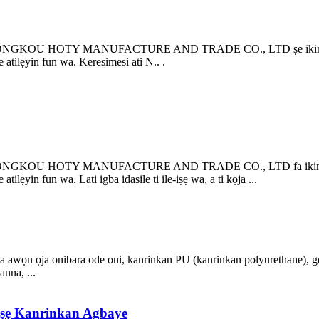
ẹ ti LONGKOU HOTY MANUFACTURE AND TRADE CO., LTD ṣe ikini ti 
e atilẹyin fun wa. Keresimesi ati N.. .
ẹ ti LONGKOU HOTY MANUFACTURE AND TRADE CO., LTD fa ikini Idu
atilẹyin fun wa. Lati igba idasile ti ile-iṣẹ wa, a ti kọja ...
ọja awọn ọja onibara ode oni, kanrinkan PU (kanrinkan polyurethane), gẹgẹ
anna, ...
-iṣẹ Kanrinkan Agbaye