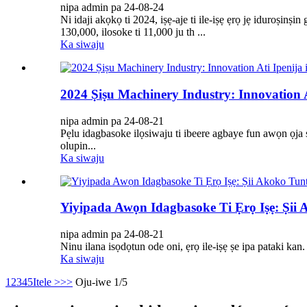
nipa admin pa 24-08-24
Ni idaji akọkọ ti 2024, iṣẹ-aje ti ile-iṣẹ ẹrọ jẹ iduroṣinṣ
130,000, ilosoke ti 11,000 ju th ...
Ka siwaju
2024 Ṣiṣu Machinery Industry: Innovation 
nipa admin pa 24-08-21
Pẹlu idagbasoke ilọsiwaju ti ibeere agbaye fun awọn ọja ṣi
olupin...
Ka siwaju
Yiyipada Awọn Idagbasoke Ti Ẹrọ Iṣẹ: Ṣii 
nipa admin pa 24-08-21
Ninu ilana isọdọtun ode oni, ẹrọ ile-iṣẹ ṣe ipa pataki kan. 
Ka siwaju
1
2
3
4
5
Itele >
>>
Oju-iwe 1/5