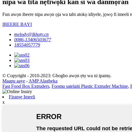
nipa wa tita nẹtiwọki kan si wa dánmọrán
Fun awọn ibeere nipa awọn ọja wa tabi atokọ idiyele, jọwọ fi imeeli rẹ
IBEERE BAYI
melody@lkhoty.cn
0086-13406503677
18554057779
© Copyright - 2010-2023: Gbogbo awọn ẹtọ wa ni ipamọ.
Maapu aaye
-
AMP Alagbeka
Fast Food Box Extruders
,
Foomu satelaiti Plastic Extruder Machine
,
Firanṣẹ Imeeli
x