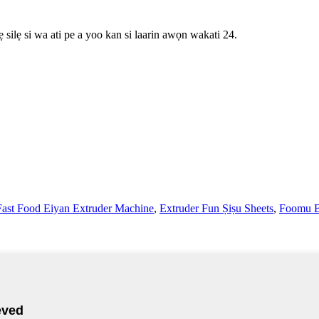
 silẹ si wa ati pe a yoo kan si laarin awọn wakati 24.
Fast Food Eiyan Extruder Machine
,
Extruder Fun Ṣiṣu Sheets
,
Foomu B