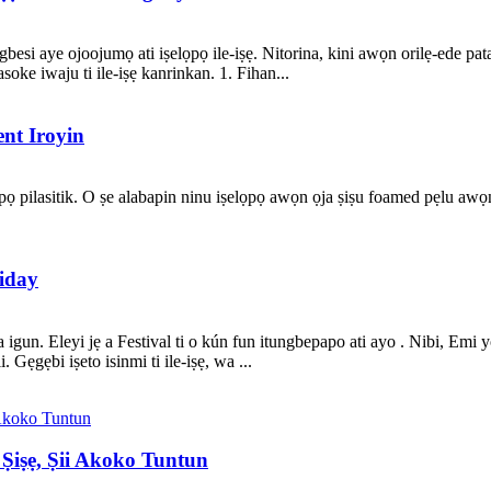
 igbesi aye ojoojumọ ati iṣelọpọ ile-iṣẹ. Nitorina, kini awọn orilẹ-ede p
oke iwaju ti ile-iṣẹ kanrinkan. 1. Fihan...
nt Iroyin
iṣelọpọ pilasitik. O ṣe alabapin ninu iṣelọpọ awọn ọja ṣiṣu foamed pẹlu a
liday
gun. Eleyi jẹ a Festival ti o kún fun itungbepapo ati ayo . Nibi, Emi
. Gẹgẹbi iṣeto isinmi ti ile-iṣẹ, wa ...
 Ṣiṣẹ, Ṣii Akoko Tuntun