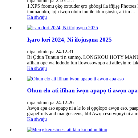
nipa admin pa 25-01-15
1.XPS foomu ọkọ extruder ẹrọ gbóògì ila ifijiṣẹ Photoes 
imunadoko, tọju iwọn otutu inu ile iduroṣinṣin, ati im ...
Ka siwaju
Iṣaro lori 2024, Ni ifojusọna 2025
nipa admin pa 24-12-31
Bi Ọdun Tuntun ti n sunmọ, LONGKOU HOTY MANUFACTUR
afihan ọpẹ wa lododo fun ifowosowopo ati atilẹyin rẹ jakej
Ka siwaju
Ohun elo ati ifihan iwọn apapọ ti awọn apa
nipa admin pa 24-12-26
Awọn apa aso apapọ ni a le lo si ọpọlọpọ awọn eso, paapa
grapefruits and mangosteens, bbl Awọn eso wọnyi ni a m
Ka siwaju