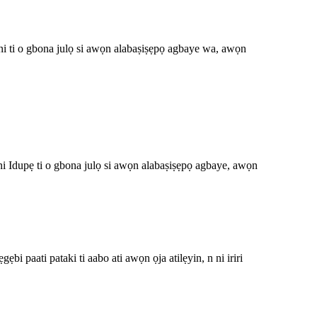
o gbona julọ si awọn alabaṣiṣẹpọ agbaye wa, awọn
pẹ ti o gbona julọ si awọn alabaṣiṣẹpọ agbaye, awọn
bi paati pataki ti aabo ati awọn ọja atilẹyin, n ni iriri