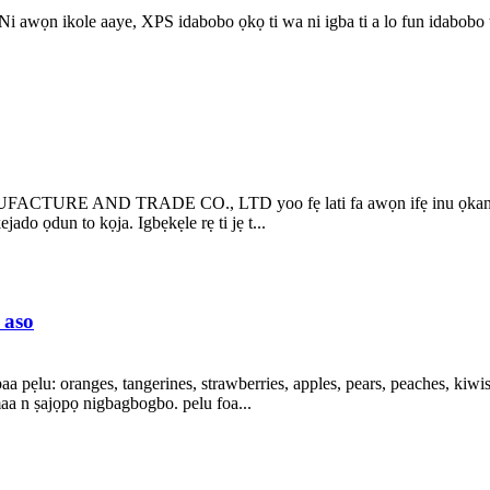
Ni awọn ikole aaye, XPS idabobo ọkọ ti wa ni igba ti a lo fun idabobo 
E AND TRADE CO., LTD yoo fẹ lati fa awọn ifẹ inu ọkan wa fun ay
ado ọdun to kọja. Igbẹkẹle rẹ ti jẹ t...
 aso
a pẹlu: oranges, tangerines, strawberries, apples, pears, peaches, kiwi
aa n ṣajọpọ nigbagbogbo. pelu foa...