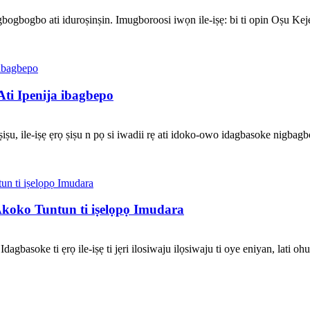
in gbogbogbo ati iduroṣinṣin. Imugboroosi iwọn ile-iṣẹ: bi ti opin Oṣu Kej
Ati Ipenija ibagbepo
ṣu, ile-iṣẹ ẹrọ ṣiṣu n pọ si iwadii rẹ ati idoko-owo idagbasoke nigbagbogb
Akoko Tuntun ti iṣelọpọ Imudara
Idagbasoke ti ẹrọ ile-iṣẹ ti jẹri ilosiwaju ilọsiwaju ti oye eniyan, lati oh