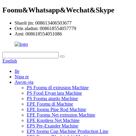
Foonu&Whatsapp&Wechat&Skype
Shaoli jin: 008613406503677
Orin aladun: 008618554057779
Ami: 008618554051086
English
Ile
Nipa re
Awọn ọja
PS Foomu dì extrusion Machine
PS Food Eiyan lara Machine
PS Foomu atunlo Machine
EPE Foomu dì Machine
EPE foomu Pipe Rod Machine
EPE Foomu Net extrusion Machine
EPE Knotless Net Machine
EPS Pre-Exander Machine
EPS foomu Cup Machine Production Line