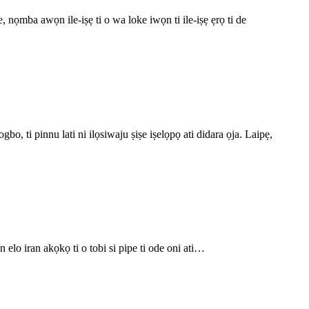
e, nọmba awọn ile-iṣẹ ti o wa loke iwọn ti ile-iṣẹ ẹrọ ti de
o, ti pinnu lati ni ilọsiwaju ṣiṣe iṣelọpọ ati didara ọja. Laipẹ,
un elo iran akọkọ ti o tobi si pipe ti ode oni ati…