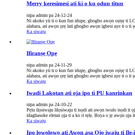
Merry keresimesi ati ki o ku odun titun
nipa admin pa 24-12-24
Ni akoko yii ti o kun fun idupẹ, gbogbo awọn oṣiṣ
alabara, ati awọn ọrẹ lati gbogbo awọn igbesi aye ti o ti ṣ
Ka siwaju
Ifiranṣẹ Ọpẹ
nipa admin pa 24-11-29
Ni akoko yii ti o kun fun idupẹ, gbogbo awọn oṣiṣ
alabara, ati awọn ọrẹ lati gbogbo awọn igbesi aye ti o ti ṣe 
Ka siwaju
Iwadi Lakotan ati oja ipo ti PU kanrinkan
nipa admin pa 24-10-22
Pẹlu ilọsiwaju lilọsiwaju ti isọdi ati awọn iwulo isọdi ti 
idagbasoke eletan ọja ti a ko ri tẹlẹ. Boya o jẹ awọn ọja it
Ka siwaju
Ipo lọwọlọwọ ati Awọn aṣa Ọjọ iwaju ti Ile